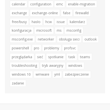
calendar
configuration
emc
enable-migration
exchange
exchange-online
false
firewalld
free/busy
hasło
hcw
issue
kalendarz
konfiguracja
microsoft
ms
msconfig
msconfig.exe
networker
obsługa sieci
outlook
powershell
pro
problemy
profsvc
przeglądarka
sieć
spotkanie
task
teams
troubleshooting
tryb awaryjny
windows
windows 10
wmware
yml
zabezpieczenie
zadanie