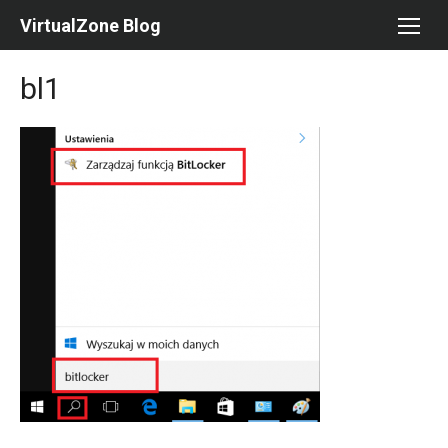
Skip
VirtualZone Blog
to
content
bl1