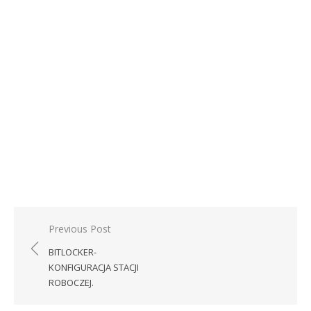
Nawigacja
Previous Post
wpisu
BITLOCKER-
KONFIGURACJA STACJI
ROBOCZEJ.