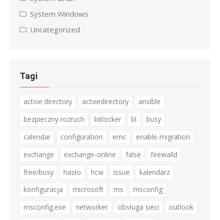
System Windows
Uncategorized
Tagi
active directory
actviedirectory
ansible
bezpieczny rozruch
bitlocker
bl
busy
calendar
configuration
emc
enable-migration
exchange
exchange-online
false
firewalld
free/busy
hasło
hcw
issue
kalendarz
konfiguracja
microsoft
ms
msconfig
msconfig.exe
networker
obsługa sieci
outlook