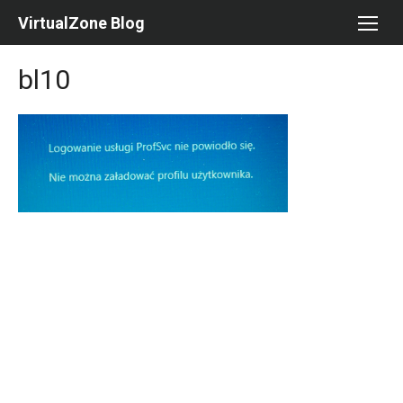
Skip
VirtualZone Blog
to
content
bl10