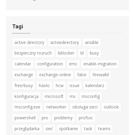
Tagi
active directory
actviedirectory
ansible
bezpieczny rozruch
bitlocker
bl
busy
calendar
configuration
emc
enable-migration
exchange
exchange-online
false
firewalld
free/busy
hasło
hcw
issue
kalendarz
konfiguracja
microsoft
ms
msconfig
msconfig.exe
networker
obsługa sieci
outlook
powershell
pro
problemy
profsvc
przeglądarka
sieć
spotkanie
task
teams