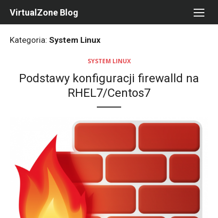
Skip
VirtualZone Blog
to
content
Kategoria:
System Linux
SYSTEM LINUX
Podstawy konfiguracji firewalld na
RHEL7/Centos7