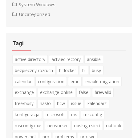
System Windows
Uncategorized
Tagi
active directory
actviedirectory
ansible
bezpieczny rozruch
bitlocker
bl
busy
calendar
configuration
emc
enable-migration
exchange
exchange-online
false
firewalld
free/busy
hasło
hcw
issue
kalendarz
konfiguracja
microsoft
ms
msconfig
msconfig.exe
networker
obsługa sieci
outlook
powershell
pro
problemy
profsvc