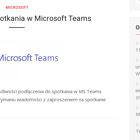
fo
MICROSOFT
potkania w Microsoft Teams
O
1
u
W
i
ożliwości podłączenia do spotkania w MS Teams.
z
zymaniu wiadomości z zaproszeniem na spotkanie
M
T