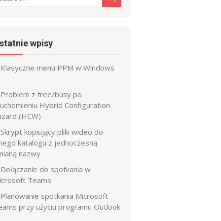
r:
statnie wpisy
Klasyczne menu PPM w Windows
1
Problem z free/busy po
ruchomieniu Hybrid Configuration
izard (HCW)
Skrypt kopiujący pliki wideo do
nnego katalogu z jednoczesną
mianą nazwy
Dołączanie do spotkania w
icrosoft Teams
Planowanie spotkania Microsoft
eams przy użyciu programu Outlook