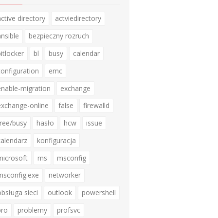
active directory
actviedirectory
ansible
bezpieczny rozruch
bitlocker
bl
busy
calendar
configuration
emc
enable-migration
exchange
exchange-online
false
firewalld
free/busy
hasło
hcw
issue
kalendarz
konfiguracja
microsoft
ms
msconfig
msconfig.exe
networker
obsługa sieci
outlook
powershell
pro
problemy
profsvc