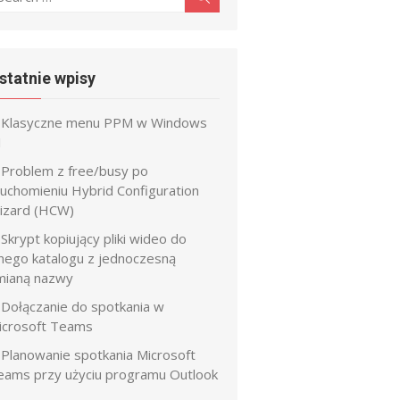
r:
statnie wpisy
Klasyczne menu PPM w Windows
1
Problem z free/busy po
ruchomieniu Hybrid Configuration
izard (HCW)
Skrypt kopiujący pliki wideo do
nnego katalogu z jednoczesną
mianą nazwy
Dołączanie do spotkania w
icrosoft Teams
Planowanie spotkania Microsoft
eams przy użyciu programu Outlook