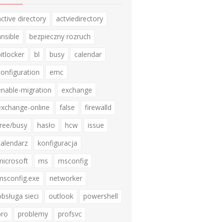
active directory
actviedirectory
ansible
bezpieczny rozruch
bitlocker
bl
busy
calendar
configuration
emc
enable-migration
exchange
exchange-online
false
firewalld
free/busy
hasło
hcw
issue
kalendarz
konfiguracja
microsoft
ms
msconfig
msconfig.exe
networker
obsługa sieci
outlook
powershell
pro
problemy
profsvc