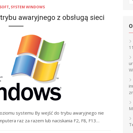
fo
SOFT
,
SYSTEM WINDOWS
trybu awaryjnego z obsługą sieci
O
1
u
W
i
z
M
oziomu systemu By wejść do trybu awaryjnego nie
putera raz za razem lub naciskania F2, F8, F13…
T