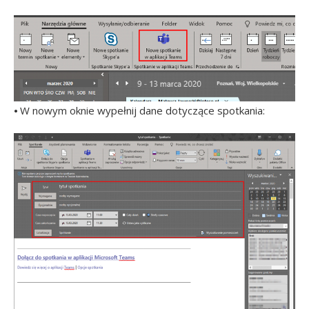
⦁ W nowym oknie wypełnij dane dotyczące spotkania: