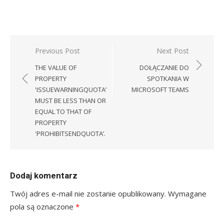
Nawigacja
Previous Post
Next Post
wpisu
THE VALUE OF
DOŁĄCZANIE DO
PROPERTY
SPOTKANIA W
'ISSUEWARNINGQUOTA’
MICROSOFT TEAMS
MUST BE LESS THAN OR
EQUAL TO THAT OF
PROPERTY
'PROHIBITSENDQUOTA’.
Dodaj komentarz
Twój adres e-mail nie zostanie opublikowany.
Wymagane
pola są oznaczone
*