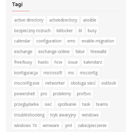
Tagi
active directory
actviedirectory
ansible
bezpieczny rozruch
bitlocker
bl
busy
calendar
configuration
emc
enable-migration
exchange
exchange-online
false
firewalld
free/busy
hasło
hcw
issue
kalendarz
konfiguracja
microsoft
ms
msconfig
msconfig.exe
networker
obsługa sieci
outlook
powershell
pro
problemy
profsvc
przeglądarka
sieć
spotkanie
task
teams
troubleshooting
tryb awaryjny
windows
windows 10
wmware
yml
zabezpieczenie