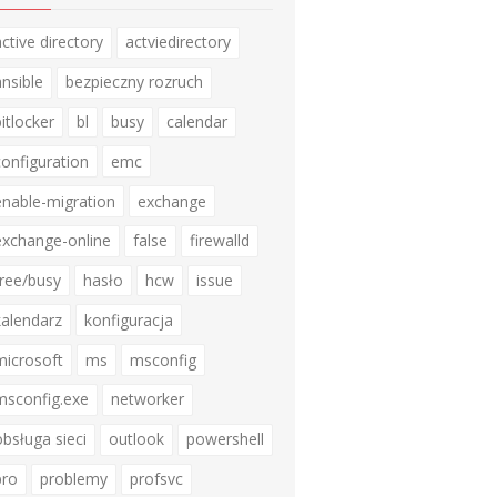
active directory
actviedirectory
ansible
bezpieczny rozruch
bitlocker
bl
busy
calendar
configuration
emc
enable-migration
exchange
exchange-online
false
firewalld
free/busy
hasło
hcw
issue
kalendarz
konfiguracja
microsoft
ms
msconfig
msconfig.exe
networker
obsługa sieci
outlook
powershell
pro
problemy
profsvc