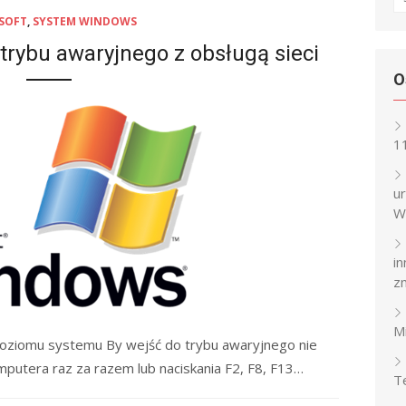
fo
SOFT
,
SYSTEM WINDOWS
trybu awaryjnego z obsługą sieci
O
1
u
W
i
z
M
oziomu systemu By wejść do trybu awaryjnego nie
putera raz za razem lub naciskania F2, F8, F13…
T