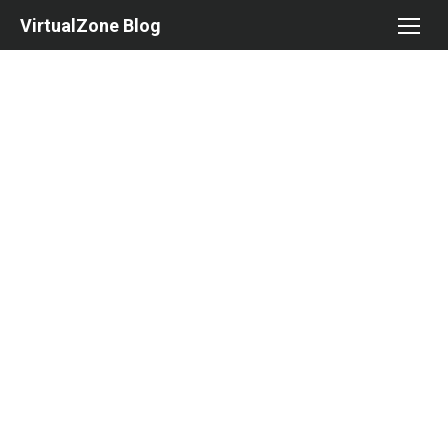
Skip
VirtualZone Blog
to
content