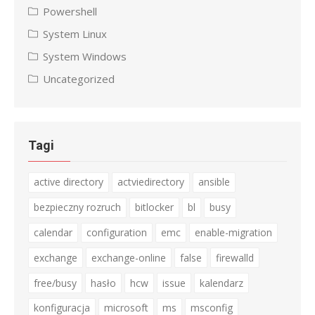
Powershell
System Linux
System Windows
Uncategorized
Tagi
active directory
actviedirectory
ansible
bezpieczny rozruch
bitlocker
bl
busy
calendar
configuration
emc
enable-migration
exchange
exchange-online
false
firewalld
free/busy
hasło
hcw
issue
kalendarz
konfiguracja
microsoft
ms
msconfig