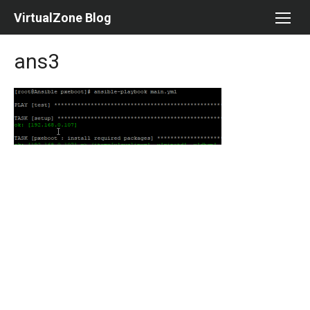
Skip
VirtualZone Blog
to
content
ans3