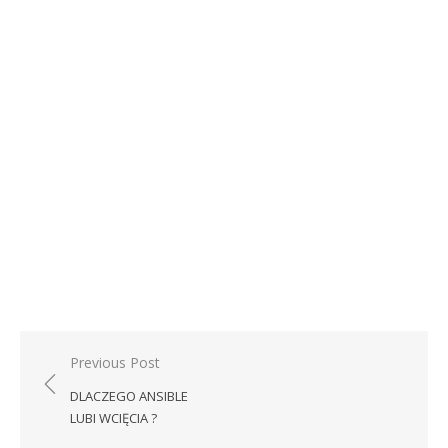
Nawigacja
Previous Post
wpisu
DLACZEGO ANSIBLE
LUBI WCIĘCIA ?