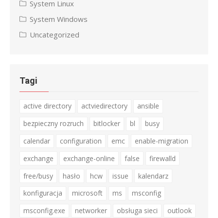
System Linux
System Windows
Uncategorized
Tagi
active directory
actviedirectory
ansible
bezpieczny rozruch
bitlocker
bl
busy
calendar
configuration
emc
enable-migration
exchange
exchange-online
false
firewalld
free/busy
hasło
hcw
issue
kalendarz
konfiguracja
microsoft
ms
msconfig
msconfig.exe
networker
obsługa sieci
outlook