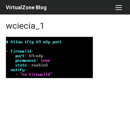
Skip
VirtualZone Blog
to
content
wciecia_1